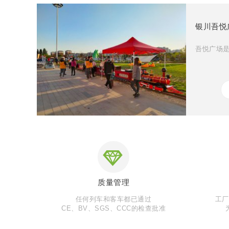
银川吾悦
吾悦广场是
质量管理
任何列车和客车都已通过
工厂
CE、BV、SGS、CCC的检查批准