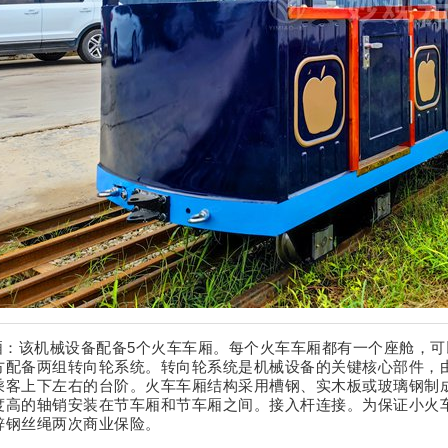
车厢：该机械设备配备5个火车车厢。每个火车车厢都有一个座舱，可
方配备两组转向轮系统。转向轮系统是机械设备的关键核心部件，
乘客上下左右的台阶。火车车厢结构采用槽钢、实木板或玻璃钢制
度高的轴销安装在节车厢和节车厢之间。接入杆连接。为保证小火
锌钢丝绳两次商业保险。