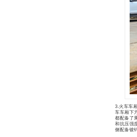
3.火车
车车厢下
都配备了
和抗压强
侧配备镀