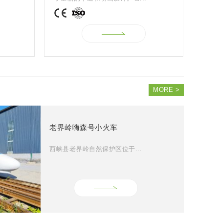
MORE >
老界岭嗨森号小火车
西峡县老界岭自然保护区位于...