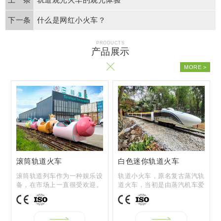
什么是网红小火车？
滚筒轨道火车
白色迷你轨道火车
PRODUCTS
产品展示
滚筒轨道列车作为一种娱乐设
轨道小火车，原名复古蒸汽轨
备，在市场上一直很受欢迎。
道火车，当初是由蒸汽机车爱
它有自己的...
好者开发和...
M