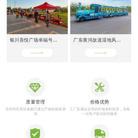
CASES
成功案例
M
银川吾悦广场幸福号火车
广东黄河故道湿地风景区网红小火车
质量管理
价格优势
任何列车和设备都已通过严格的检查测
工厂直接以合理的价格准时发货，为每
试
一位客户提供好的服务