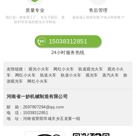
质量专业
售后管理
我们是一家直营工厂，专注于园区、度
派现场工程师到客户地点帮助客户
假村等区域的观光火车制造
15038312851
24小时服务热线
友情链接：
观光小火车
网红小火车
轨道观光火车
观光小火
车
网红小火车
轨道火车
轨道小火车
观光车
蒸汽火车
旅
游观光车
网红小火车
河南省一妙机械制造有限公司
邮 箱：2697807294@qq.com
电 话：15038312851
地 址：河南省荥阳市城关乡五龙寨一组