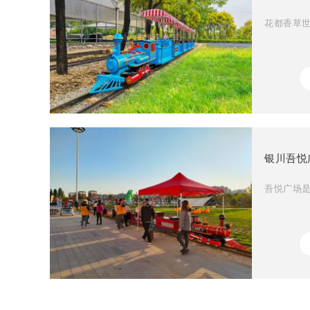
花都香草世
银川吾悦
吾悦广场是