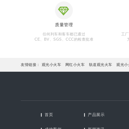
质量管理
任何列车和客车都已通过
工厂
CE、BV、SGS、CCC的检查批准
友情链接：
观光小火车
网红小火车
轨道观光火车
观光小
首页
产品展示