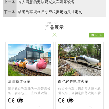
令人满意的无轨观光火车娱乐设备
轨道列车规格尺寸应根据场地尺寸定制
滚筒轨道火车
白色迷你轨道火车
PRODUCTS
滚筒轨道列车作为一种娱乐设
轨道小火车，原名复古蒸汽轨
产品展示
备，在市场上一直很受欢迎。
道火车，当初是由蒸汽机车爱
它有自己的...
好者开发和...
M