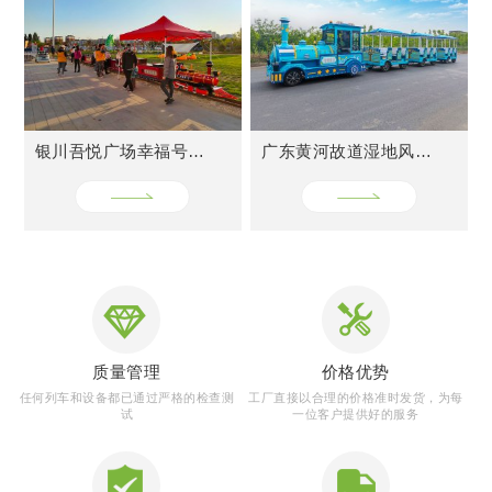
CASES
成功案例
M
银川吾悦广场幸福号火车
广东黄河故道湿地风景区网红小火车
质量管理
价格优势
任何列车和设备都已通过严格的检查测
工厂直接以合理的价格准时发货，为每
试
一位客户提供好的服务