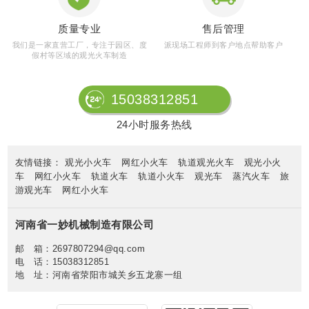
质量专业
售后管理
我们是一家直营工厂，专注于园区、度
派现场工程师到客户地点帮助客户
假村等区域的观光火车制造
15038312851
24小时服务热线
友情链接：
观光小火车
网红小火车
轨道观光火车
观光小火
车
网红小火车
轨道火车
轨道小火车
观光车
蒸汽火车
旅
游观光车
网红小火车
河南省一妙机械制造有限公司
邮 箱：2697807294@qq.com
电 话：15038312851
地 址：河南省荥阳市城关乡五龙寨一组