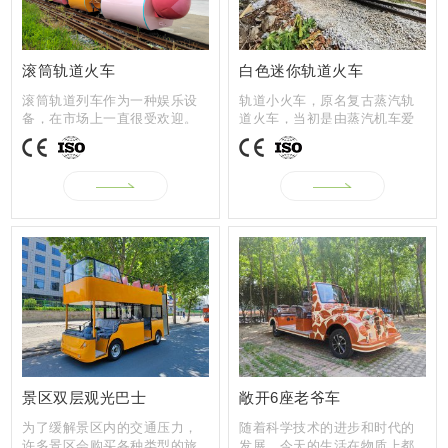
2023
09-18
滚筒轨道火车
白色迷你轨道火车
滚筒轨道列车作为一种娱乐设
轨道小火车，原名复古蒸汽轨
备，在市场上一直很受欢迎。
道火车，当初是由蒸汽机车爱
它有自己的...
好者开发和...
2023
09-15
PRODUCTS
产品展示
2023
09-14
2023
09-13
景区双层观光巴士
敞开6座老爷车
为了缓解景区内的交通压力，
随着科学技术的进步和时代的
许多景区会购买各种类型的旅
发展，今天的生活在物质上都