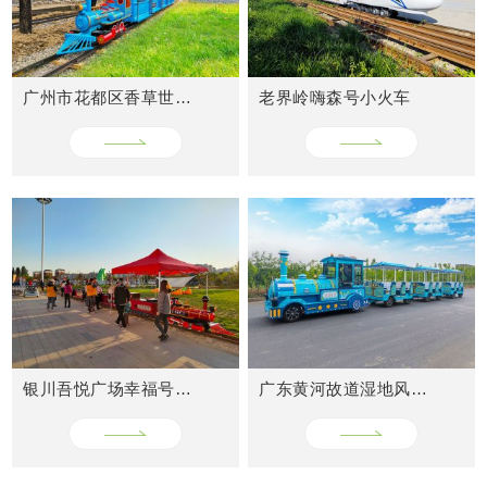
广州市花都区香草世界轨道小火车
老界岭嗨森号小火车
CASES
成功案例
银川吾悦广场幸福号火车
广东黄河故道湿地风景区网红小火车