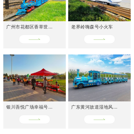
广州市花都区香草世界轨道小火车
老界岭嗨森号小火车
CASES
成功案例
银川吾悦广场幸福号火车
广东黄河故道湿地风景区网红小火车