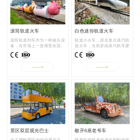
滚筒轨道火车
白色迷你轨道火车
滚筒轨道列车作为一种娱乐设
轨道小火车，原名复古蒸汽轨
备，在市场上一直很受欢迎。
道火车，当初是由蒸汽机车爱
它有自己的...
好者开发和...
PRODUCTS
产品展示
景区双层观光巴士
敞开6座老爷车
M
为了缓解景区内的交通压力，
随着科学技术的进步和时代的