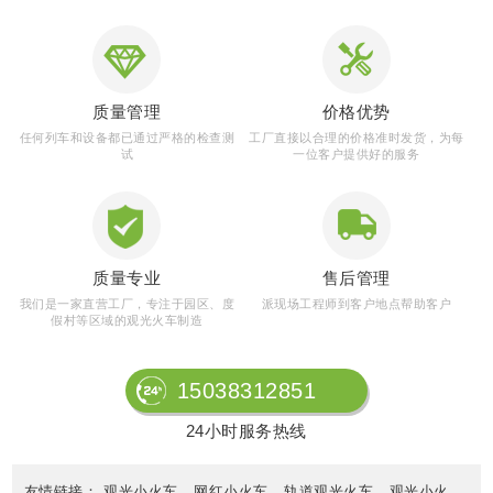
CASES
成功案例
质量管理
价格优势
任何列车和设备都已通过严格的检查测
工厂直接以合理的价格准时发货，为每
M
试
一位客户提供好的服务
质量专业
售后管理
我们是一家直营工厂，专注于园区、度
派现场工程师到客户地点帮助客户
假村等区域的观光火车制造
15038312851
24小时服务热线
友情链接：
观光小火车
网红小火车
轨道观光火车
观光小火