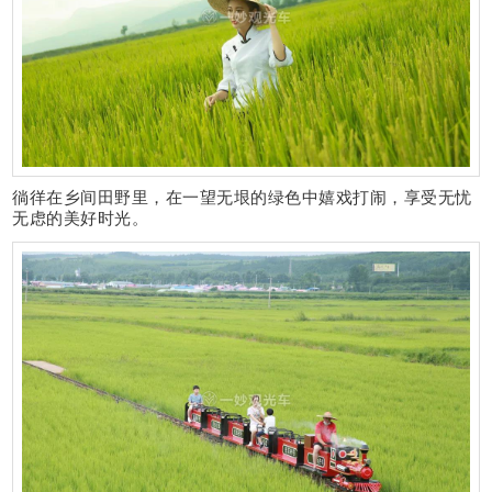
徜徉在乡间田野里，在一望无垠的绿色中嬉戏打闹，享受无忧
无虑的美好时光。